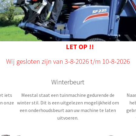
LET OP !!
Wij gesloten zijn van 3-8-2026 t/m 10-8-2026
Winterbeurt
t iets
Meestal staat een tuinmachine gedurende de
Naas
en onze
winter stil. Dit is een uitgelezen mogelijkheid om
heb
een onderhoudsbeurt aan uw machine te laten
gebr
uitvoeren.