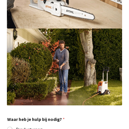
uitvou
Productaanvraag
Subme
uitvou
Klantenservice & Retourneren
Productinstallatie
Accessoires
Subme
uitvou
Contact
Waar heb je hulp bij nodig?
*