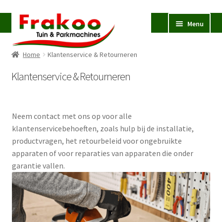
Ga
Ga
Menu
door
naar
naar
de
Home
Klantenservice & Retourneren
navigatie
inhoud
Homepage
Klantenservice & Retourneren
Verkoop en Reparatie
Subme
uitvou
Occasions
Neem contact met ons op voor alle
STIHL
Subme
klantenservicebehoeften, zoals hulp bij de installatie,
uitvou
Zagen en snoeien
Subme
productvragen, het retourbeleid voor ongebruikte
uitvou
apparaten of voor reparaties van apparaten die onder
Maaien en Grond Bewerken
Subme
garantie vallen.
uitvou
Reinigen en Opruimen
Subme
uitvou
Stroom en Watervoorziening
Subme
uitvou
Bronnen
Subme