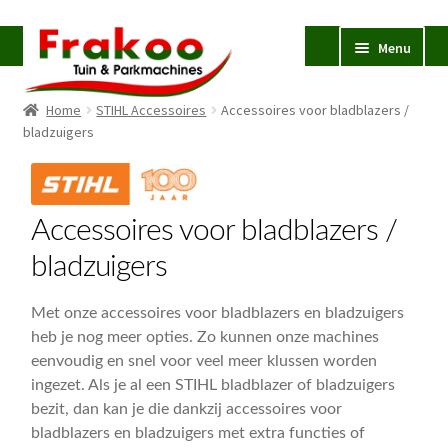
Ga
Ga
Menu
door
naar
naar
de
Home
STIHL Accessoires
Accessoires voor bladblazers /
navigatie
inhoud
Homepage
bladzuigers
Verkoop en Reparatie
Subme
uitvou
Occasions
Accessoires voor bladblazers /
STIHL
Subme
bladzuigers
uitvou
Accessoires
Subme
uitvou
Met onze accessoires voor bladblazers en bladzuigers
Zaag- en snoeiaccessoires
Subme
heb je nog meer opties. Zo kunnen onze machines
uitvou
Maai- en bodemaccessoires
Subme
eenvoudig en snel voor veel meer klussen worden
uitvou
ingezet. Als je al een STIHL bladblazer of bladzuigers
Reinigingsaccessoires
Subme
bezit, dan kan je die dankzij accessoires voor
uitvou
bladblazers en bladzuigers met extra functies of
Hogedrukreinigers