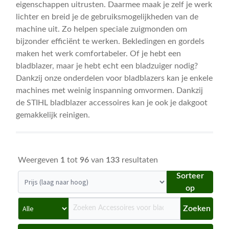
eigenschappen uitrusten. Daarmee maak je zelf je werk
Alleszuigers / waterstofzuigers
lichter en breid je de gebruiksmogelijkheden van de
machine uit. Zo helpen speciale zuigmonden om
Hakselaars / houtversnipperaars
bijzonder efficiënt te werken. Bekledingen en gordels
maken het werk comfortabeler. Of je hebt een
Bladblazers / bladzuigers
bladblazer, maar je hebt echt een bladzuiger nodig?
Verbruiksgoederen
Subme
Dankzij onze onderdelen voor bladblazers kan je enkele
uitvou
machines met weinig inspanning omvormen. Dankzij
Veiligheidskleding
Subme
de STIHL bladblazer accessoires kan je ook je dakgoot
uitvou
Contact
gemakkelijk reinigen.
Weergeven
1
tot
96
van
133
resultaten
Sorteer
op
Zoeken