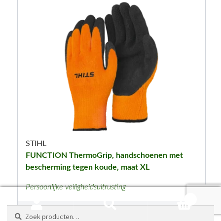
STIHL
FUNCTION ThermoGrip, handschoenen met
bescherming tegen koude, maat XL
Persoonlijke veiligheidsuitrusting
0
Zoeken
Zoeken
€
11,60