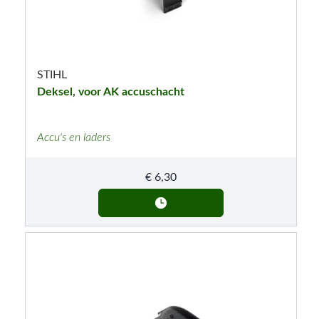
STIHL
Deksel, voor AK accuschacht
Accu's en laders
€
6,30