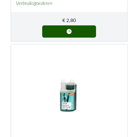
Verbruiksgoederen
€
2,80