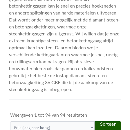
betonkettingzagen kan je snel en precies hoeksneden
CombiSysteem / MultiSysteem
en andere splitsingen van harde materialen uitvoeren.
Snoeischaren / takkenscharen / takkenzagen /
Dat wordt onder meer mogelijk met de diamant-steen-
snoeizagen
en betonzaagkettingen, waarmee onze
steenkettingzagen zijn uitgerust. Wij willen dat je onze
Doorslijpers / bandenzagen
extreem krachtige steen- en betonkettingzaag altijd
optimaal kan inzetten. Daarom bieden we je
Steenketttingzagen / betonketttingzagen
verschillende kettingvarianten waarmee je snel, rustig
Maai- en bodemaccessoires
Subme
en trillingsarm kan natzagen. Bij abrasieve
bouwmaterialen zoals dakpannen en kalkzandsteen
uitvou
Reinigingsaccessoires
Subme
gebruik je het beste de instap diamant-steen- en
uitvou
betonzaagketting 36 GBE die bij de aankoop van de
Verbruiksgoederen
Subme
steenkettingzaag is inbegrepen.
uitvou
Veiligheidskleding
Subme
uitvou
Contact
Weergeven
1
tot
94
van
94
resultaten
Sorteer