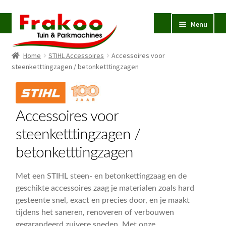
Ga
Ga
Menu
door
naar
naar
de
Home
STIHL Accessoires
Accessoires voor
navigatie
inhoud
Homepage
steenketttingzagen / betonketttingzagen
Verkoop en Reparatie
Subme
uitvou
Occasions
Accessoires voor
STIHL
Subme
steenketttingzagen /
uitvou
Accessoires
Subme
betonketttingzagen
uitvou
Zaag- en snoeiaccessoires
Subme
uitvou
Met een STIHL steen- en betonkettingzaag en de
Kettingzagen / motorzagen
geschikte accessoires zaag je materialen zoals hard
Heggenscharen
gesteente snel, exact en precies door, en je maakt
tijdens het saneren, renoveren of verbouwen
Hoogsnoeiers
gegarandeerd zuivere sneden. Met onze