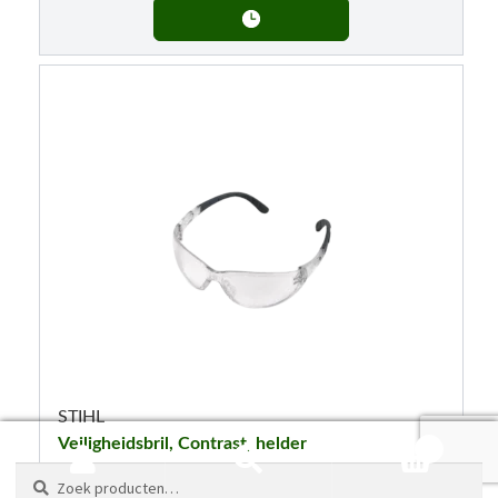
STIHL
Veiligheidsbril, Contrast, helder
0
Zoeken
Zoeken