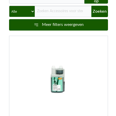
op
Zoeken
Meer filters weergeven