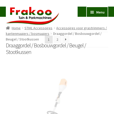
Ga
Ga
Menu
door
naar
naar
de
Home
STIHL Accessoires
Accessoires voor grastrimmers /
navigatie
inhoud
Homepage
kantenmaaiers / bosmaaiers
Draaggordel / Bosbouwgordel /
Beugel / Stootkussen
Verkoop en Reparatie
1
2
Subme
Draaggordel / Bosbouwgordel / Beugel /
uitvou
Occasions
Stootkussen
STIHL
Subme
uitvou
Accessoires
Subme
uitvou
Contact