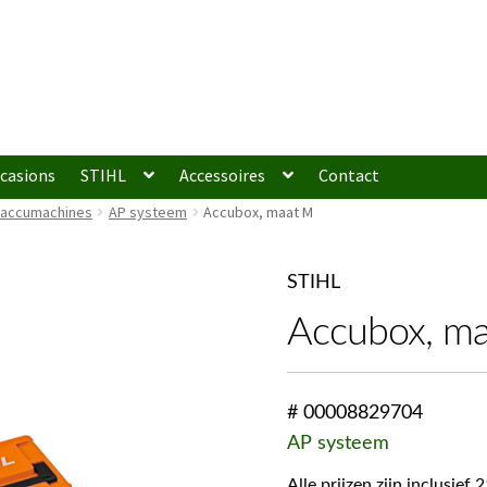
casions
STIHL
Accessoires
Contact
 accumachines
AP systeem
Accubox, maat M
STIHL
Accubox, m
# 00008829704
AP systeem
Alle prijzen zijn inclusie