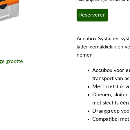
Reserveren
Accubox Systainer sys
lader gemakkelijk en ve
nemen
ige grootte
Accubox voor e
transport van ac
Met inzetstuk vo
Openen, sluiten
met slechts één
Draaggreep voor
Compatibel met 