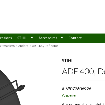
casions
STIHL
Accessoires
Contact
zitmaaiers
Andere
ADF 400, Deflector
STIHL
ADF 400, De
# 69077606926
Andere
Alle prijzen zijn inclusie