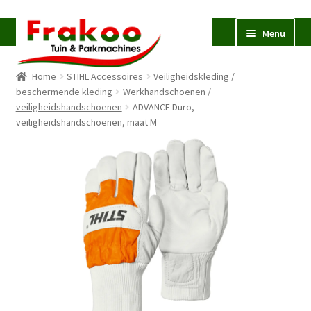
Ga
Ga
Menu
door
naar
naar
de
Home
STIHL Accessoires
Veiligheidskleding /
navigatie
inhoud
Homepage
beschermende kleding
Werkhandschoenen /
veiligheidshandschoenen
Verkoop en Reparatie
ADVANCE Duro,
Subme
veiligheidshandschoenen, maat M
uitvou
Occasions
STIHL
Subme
uitvou
Accessoires
Subme
uitvou
Contact