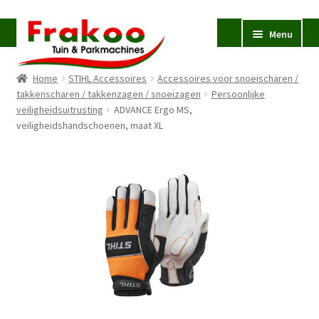
Ga
Ga
Menu
door
naar
naar
de
Home
STIHL Accessoires
Accessoires voor snoeischaren /
navigatie
inhoud
Homepage
takkenscharen / takkenzagen / snoeizagen
Persoonlijke
veiligheidsuitrusting
Verkoop en Reparatie
ADVANCE Ergo MS,
Subme
veiligheidshandschoenen, maat XL
uitvou
Occasions
STIHL
Subme
uitvou
Accessoires
Subme
uitvou
Contact