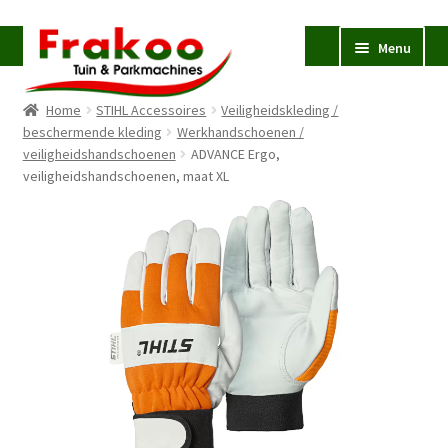
Ga
Ga
Menu
door
naar
naar
de
Home
STIHL Accessoires
Veiligheidskleding /
navigatie
inhoud
Homepage
beschermende kleding
Werkhandschoenen /
veiligheidshandschoenen
Verkoop en Reparatie
ADVANCE Ergo,
Subme
veiligheidshandschoenen, maat XL
uitvou
Occasions
STIHL
Subme
uitvou
Accessoires
Subme
uitvou
Contact