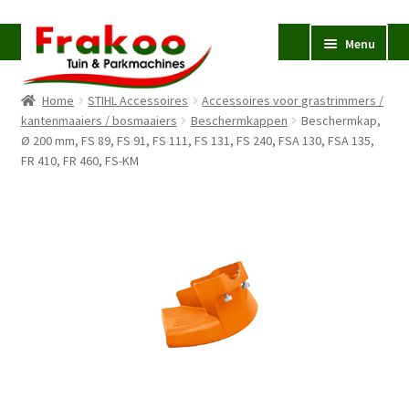
Ga
Ga
Menu
door
naar
naar
de
Home
STIHL Accessoires
Accessoires voor grastrimmers /
navigatie
inhoud
Homepage
kantenmaaiers / bosmaaiers
Beschermkappen
Beschermkap,
Ø 200 mm, FS 89, FS 91, FS 111, FS 131, FS 240, FSA 130, FSA 135,
Verkoop en Reparatie
Subme
FR 410, FR 460, FS-KM
uitvou
Occasions
STIHL
Subme
uitvou
Accessoires
Subme
uitvou
Contact