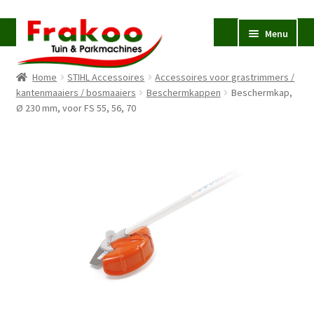
Ga
Ga
Menu
door
naar
naar
de
Home
STIHL Accessoires
Accessoires voor grastrimmers /
navigatie
inhoud
Homepage
kantenmaaiers / bosmaaiers
Beschermkappen
Beschermkap,
Ø 230 mm, voor FS 55, 56, 70
Verkoop en Reparatie
Subme
uitvou
Occasions
STIHL
Subme
uitvou
Accessoires
Subme
uitvou
Contact