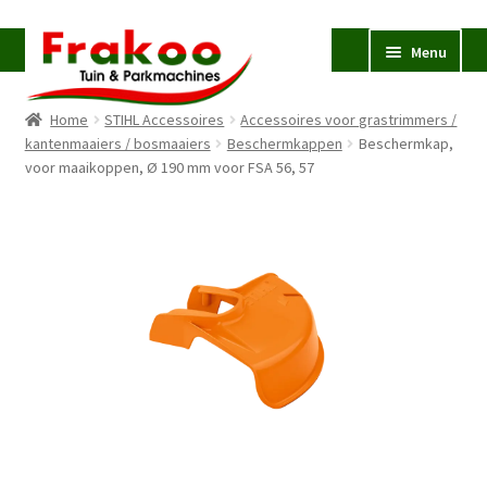
Ga
Ga
Menu
door
naar
naar
de
Home
STIHL Accessoires
Accessoires voor grastrimmers /
navigatie
inhoud
Homepage
kantenmaaiers / bosmaaiers
Beschermkappen
Beschermkap,
voor maaikoppen, Ø 190 mm voor FSA 56, 57
Verkoop en Reparatie
Subme
uitvou
Occasions
STIHL
Subme
uitvou
Accessoires
Subme
uitvou
Contact