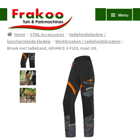
Ga
Ga
Menu
door
naar
naar
de
Home
STIHL Accessoires
Veiligheidskleding /
navigatie
inhoud
Homepage
beschermende kleding
Werkbroeken / veiligheidsbroeken
Broek met tailleband, ADVANCE X-FLEX, maat 3XL
Verkoop en Reparatie
Subme
uitvou
Occasions
STIHL
Subme
uitvou
Accessoires
Subme
uitvou
Contact