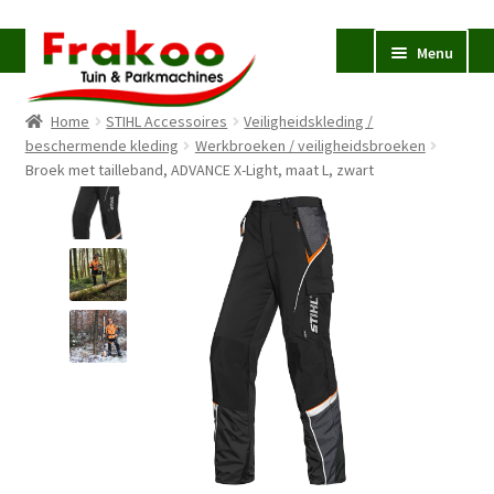
Ga
Ga
Menu
door
naar
naar
de
Home
STIHL Accessoires
Veiligheidskleding /
navigatie
inhoud
Homepage
beschermende kleding
Werkbroeken / veiligheidsbroeken
Broek met tailleband, ADVANCE X-Light, maat L, zwart
Verkoop en Reparatie
Subme
uitvou
Occasions
STIHL
Subme
uitvou
Accessoires
Subme
uitvou
Contact