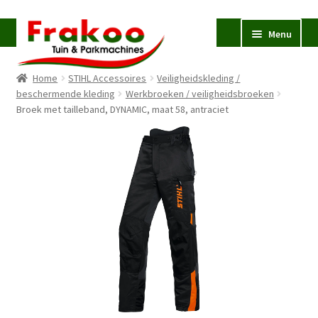
Ga
Ga
Menu
door
naar
naar
de
Home
STIHL Accessoires
Veiligheidskleding /
navigatie
inhoud
Homepage
beschermende kleding
Werkbroeken / veiligheidsbroeken
Broek met tailleband, DYNAMIC, maat 58, antraciet
Verkoop en Reparatie
Subme
uitvou
Occasions
STIHL
Subme
uitvou
Accessoires
Subme
uitvou
Contact