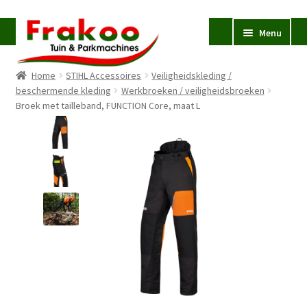
Ga
Ga
Menu
door
naar
naar
de
Home
STIHL Accessoires
Veiligheidskleding /
navigatie
inhoud
Homepage
beschermende kleding
Werkbroeken / veiligheidsbroeken
Broek met tailleband, FUNCTION Core, maat L
Verkoop en Reparatie
Subme
uitvou
Occasions
STIHL
Subme
uitvou
Accessoires
Subme
uitvou
Contact