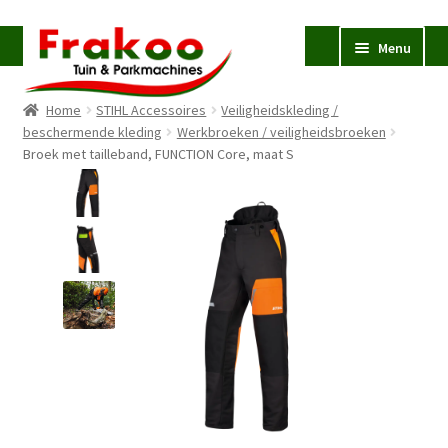
Ga
Ga
Menu
door
naar
naar
de
Home
STIHL Accessoires
Veiligheidskleding /
navigatie
inhoud
Homepage
beschermende kleding
Werkbroeken / veiligheidsbroeken
Broek met tailleband, FUNCTION Core, maat S
Verkoop en Reparatie
Subme
uitvou
Occasions
STIHL
Subme
uitvou
Accessoires
Subme
uitvou
Contact