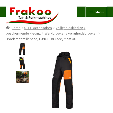
Ga
Ga
Menu
door
naar
naar
de
Home
STIHL Accessoires
Veiligheidskleding /
navigatie
inhoud
Homepage
beschermende kleding
Werkbroeken / veiligheidsbroeken
Broek met tailleband, FUNCTION Core, maat XXL
Verkoop en Reparatie
Subme
uitvou
Occasions
STIHL
Subme
uitvou
Accessoires
Subme
uitvou
Contact