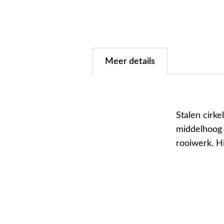
Meer details
Stalen cirk
middelhoog 
rooiwerk. H