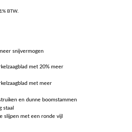
f 21% BTW.
 meer snijvermogen
irkelzaagblad met 20% meer
irkelzaagblad met meer
 struiken en dunne boomstammen
 staal
e slijpen met een ronde vijl