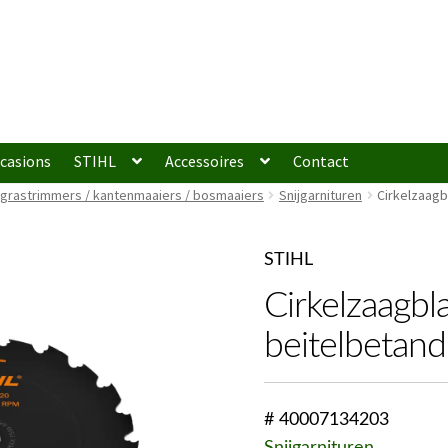
casions
STIHL
Accessoires
Contact
 grastrimmers / kantenmaaiers / bosmaaiers
Snijgarnituren
Cirkelzaagb
STIHL
Cirkelzaagbl
beitelbetan
# 40007134203
Snijgarnituren