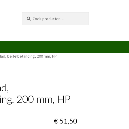
Zoeken
Zoeken
naar:
lad, beitelbetanding, 200 mm, HP
ad,
ding, 200 mm, HP
€
51,50