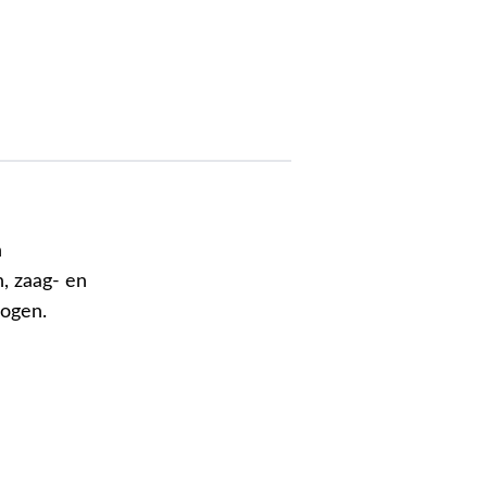
n
, zaag- en
mogen.