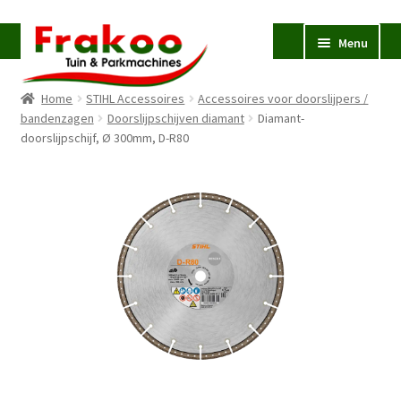
Ga
Ga
Menu
door
naar
naar
de
Home
STIHL Accessoires
Accessoires voor doorslijpers /
navigatie
inhoud
Homepage
bandenzagen
Doorslijpschijven diamant
Diamant-
doorslijpschijf, Ø 300mm, D-R80
Verkoop en Reparatie
Subme
uitvou
Occasions
STIHL
Subme
uitvou
Accessoires
Subme
uitvou
Contact