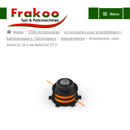
Ga
Ga
Menu
door
naar
naar
de
Home
STIHL Accessoires
Accessoires voor grastrimmers /
navigatie
inhoud
Homepage
kantenmaaiers / bosmaaiers
Snijgarnituren
Draadspoel, voor
AutoCut 25-2 en AutoCut 27-2
Verkoop en Reparatie
Subme
uitvou
Occasions
STIHL
Subme
uitvou
Accessoires
Subme
uitvou
Contact