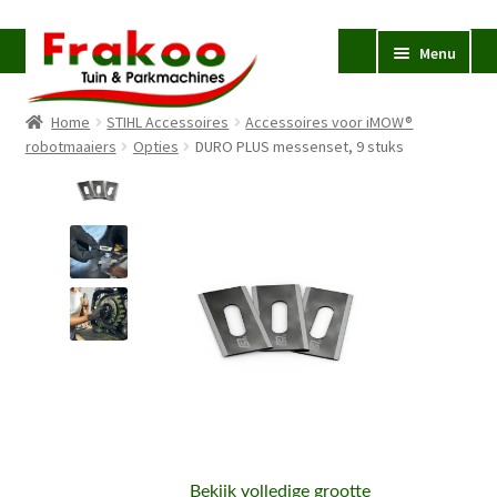
Ga
Ga
Menu
door
naar
naar
de
Home
STIHL Accessoires
Accessoires voor iMOW®
navigatie
inhoud
Homepage
robotmaaiers
Opties
DURO PLUS messenset, 9 stuks
Verkoop en Reparatie
Subme
uitvou
Occasions
STIHL
Subme
uitvou
Accessoires
Subme
uitvou
Contact
Bekijk volledige grootte