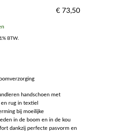
€
73,50
en
f 21% BTW.
boomverzorging
rundleren handschoen met
en rug in textiel
rming bij moeilijke
eden in de boom en in de kou
rt dankzij perfecte pasvorm en