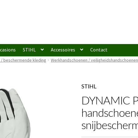
casions
STIHL
Accessoires
Contact
g / beschermende kleding
Werkhandschoenen / veiligheidshandschoenen
STIHL
DYNAMIC Pr
handschoen
snijbescherm