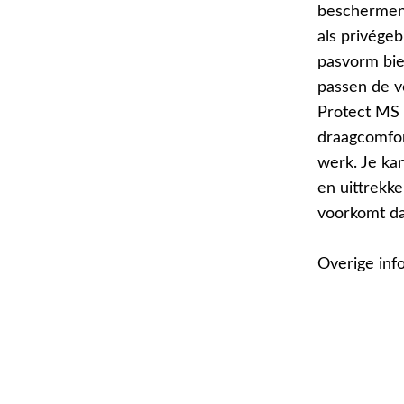
beschermen 
als privége
pasvorm bie
passen de 
Protect MS 
draagcomfor
werk. Je ka
en uittrekke
voorkomt da
Overige inf