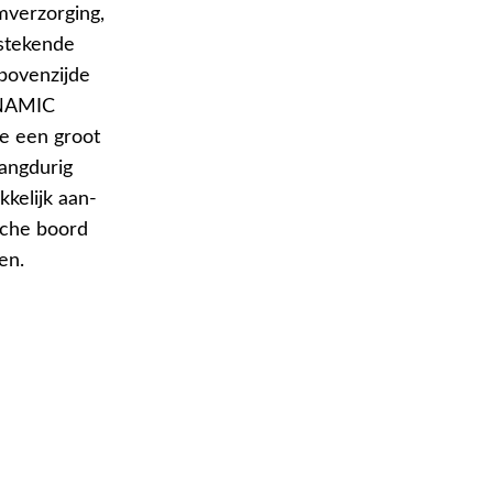
mverzorging,
tstekende
 bovenzijde
YNAMIC
e een groot
angdurig
kelijk aan-
ische boord
en.