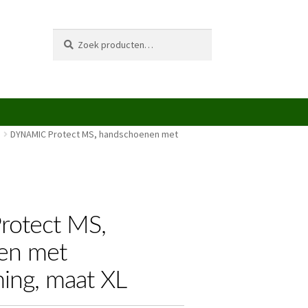
Zoeken
Zoeken
naar:
DYNAMIC Protect MS, handschoenen met
otect MS,
en met
ing, maat XL