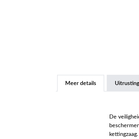
Meer details
Uitrusting
De veiligh
beschermen 
kettingzaag