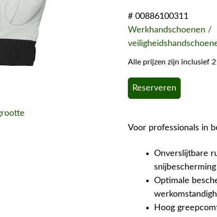
# 00886100311
Werkhandschoenen /
veiligheidshandschoen
Alle prijzen zijn inclusie
Reserveren
grootte
Voor professionals in 
Onverslijtbare 
snijbescherming 
Optimale besche
werkomstandigh
Hoog greepcomfo