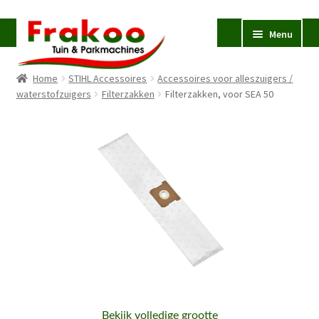
Ga
Ga
Menu
door
naar
naar
de
Home
STIHL Accessoires
Accessoires voor alleszuigers /
navigatie
inhoud
Homepage
waterstofzuigers
Filterzakken
Filterzakken, voor SEA 50
Verkoop en Reparatie
Subme
uitvou
Occasions
STIHL
Subme
uitvou
Accessoires
Subme
uitvou
Contact
Bekijk volledige grootte