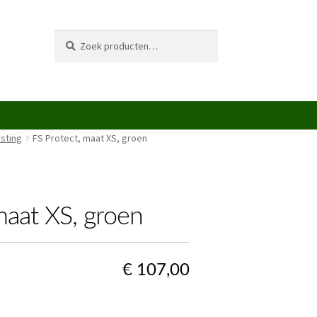
Zoeken
Zoeken
naar:
usting
FS Protect, maat XS, groen
maat XS, groen
€
107,00