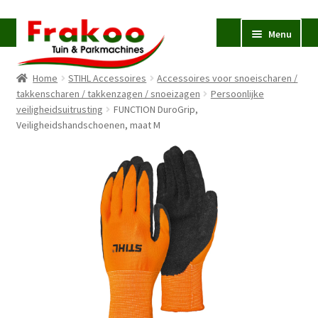
Ga
Ga
Menu
door
naar
naar
de
Home
STIHL Accessoires
Accessoires voor snoeischaren /
navigatie
inhoud
Homepage
takkenscharen / takkenzagen / snoeizagen
Persoonlijke
veiligheidsuitrusting
Verkoop en Reparatie
FUNCTION DuroGrip,
Subme
Veiligheidshandschoenen, maat M
uitvou
Occasions
STIHL
Subme
uitvou
Accessoires
Subme
uitvou
Contact