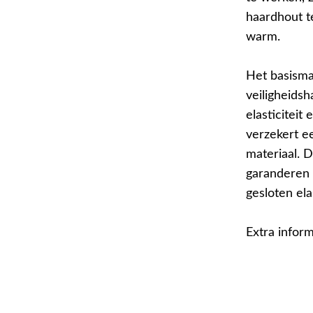
haardhout t
warm.
Het basism
veiligheids
elasticiteit
verzekert ee
materiaal.
garanderen 
gesloten el
Extra inform