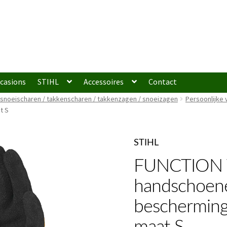
casions
STIHL
Accessoires
Contact
snoeischaren / takkenscharen / takkenzagen / snoeizagen
Persoonlijke 
t S
STIHL
FUNCTION 
handschoen
bescherming