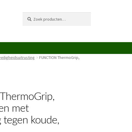
Zoeken
Zoeken
naar:
veiligheidsuitrusting
FUNCTION ThermoGrip,
ThermoGrip,
en met
 tegen koude,