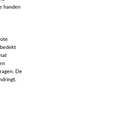
je handen
rote
 bedekt
nat
en
ragen. De
dringt.