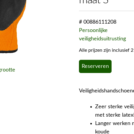
maat S
# 00886111208
Persoonlijke
veiligheidsuitrusting
Alle prijzen zijn inclusie
Reserveren
grootte
Veiligheidshandschoen
Zeer sterke vei
met sterke latex
Langer werken m
koude