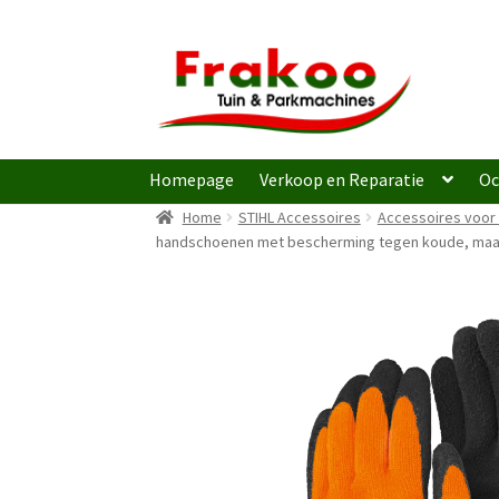
Ga
Ga
door
naar
naar
de
navigatie
inhoud
Homepage
Verkoop en Reparatie
Oc
Home
STIHL Accessoires
Accessoires voor 
handschoenen met bescherming tegen koude, maa