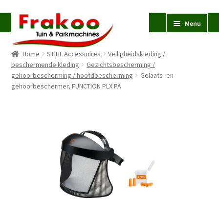
Ga
Ga
Menu
door
naar
naar
de
Home
STIHL Accessoires
Veiligheidskleding /
navigatie
inhoud
Homepage
beschermende kleding
Gezichtsbescherming /
gehoorbescherming / hoofdbescherming
Verkoop en Reparatie
Gelaats- en
Subme
gehoorbeschermer, FUNCTION PLX PA
uitvou
Occasions
STIHL
Subme
uitvou
Accessoires
Subme
uitvou
Contact