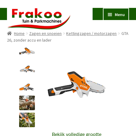
Ga
Ga
Menu
door
naar
naar
de
Home
Zagen en snoeien
Kettingzagen / motorzagen
GTA
navigatie
inhoud
Homepage
26, zonder accu en lader
Verkoop en Reparatie
Subme
uitvou
Occasions
STIHL
Subme
uitvou
Accessoires
Subme
uitvou
Contact
Bekijk volledige grootte