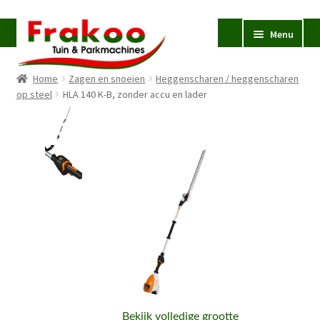
Ga
Ga
Menu
door
naar
naar
de
Home
Zagen en snoeien
Heggenscharen / heggenscharen
navigatie
inhoud
Homepage
op steel
HLA 140 K-B, zonder accu en lader
Verkoop en Reparatie
Subme
uitvou
Occasions
STIHL
Subme
uitvou
Accessoires
Subme
uitvou
Contact
Bekijk volledige grootte