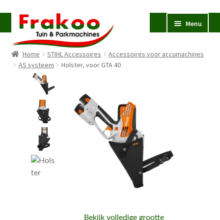
Ga
Ga
Menu
door
naar
naar
de
Home
STIHL Accessoires
Accessoires voor accumachines
navigatie
inhoud
Homepage
AS systeem
Holster, voor GTA 40
Verkoop en Reparatie
Subme
uitvou
Occasions
STIHL
Subme
uitvou
Accessoires
Subme
uitvou
Contact
Bekijk volledige grootte