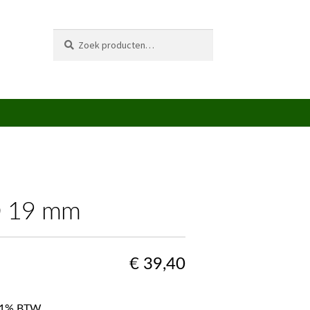
Zoeken
Zoeken
naar:
Ø 19 mm
€
39,40
f 21% BTW.