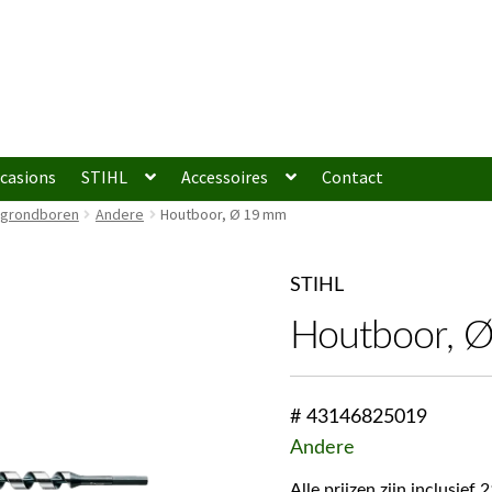
casions
STIHL
Accessoires
Contact
 grondboren
Andere
Houtboor, Ø 19 mm
STIHL
Houtboor, 
# 43146825019
Andere
Alle prijzen zijn inclusie