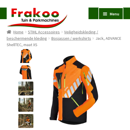
Ga
Ga
Menu
door
naar
naar
de
Home
STIHL Accessoires
Veiligheidskleding /
navigatie
inhoud
Homepage
beschermende kleding
Bosjassen / werkshirts
Jack, ADVANCE
ShellTEC, maat XS
Verkoop en Reparatie
Subme
uitvou
Occasions
STIHL
Subme
uitvou
Accessoires
Subme
uitvou
Contact