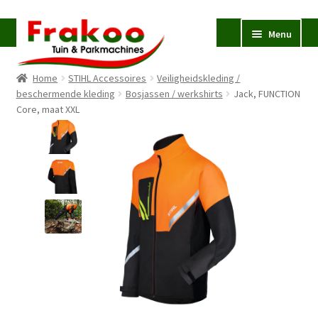
Ga
Ga
Menu
door
naar
naar
de
Home
STIHL Accessoires
Veiligheidskleding /
navigatie
inhoud
Homepage
beschermende kleding
Bosjassen / werkshirts
Jack, FUNCTION
Core, maat XXL
Verkoop en Reparatie
Subme
uitvou
Occasions
STIHL
Subme
uitvou
Accessoires
Subme
uitvou
Contact