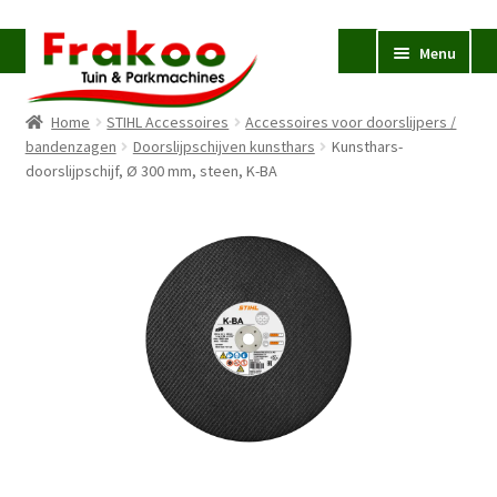
Ga
Ga
Menu
door
naar
naar
de
Home
STIHL Accessoires
Accessoires voor doorslijpers /
navigatie
inhoud
Homepage
bandenzagen
Doorslijpschijven kunsthars
Kunsthars-
doorslijpschijf, Ø 300 mm, steen, K-BA
Verkoop en Reparatie
Subme
uitvou
Occasions
STIHL
Subme
uitvou
Accessoires
Subme
uitvou
Contact