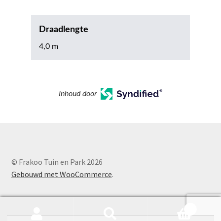
Draadlengte
4,0 m
Inhoud door
© Frakoo Tuin en Park 2026
Gebouwd met WooCommerce
.
0
Zoeken
Zoeken