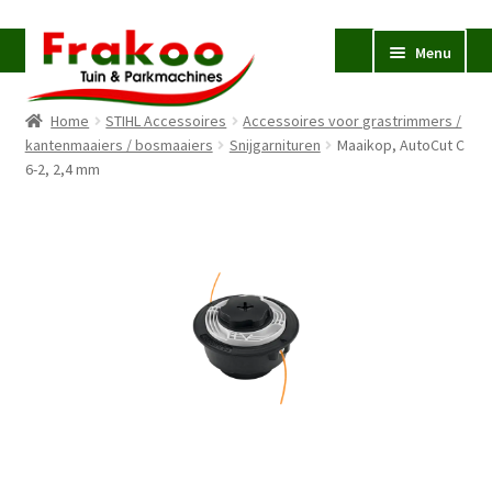
Ga
Ga
Menu
door
naar
naar
de
Home
STIHL Accessoires
Accessoires voor grastrimmers /
navigatie
inhoud
Homepage
kantenmaaiers / bosmaaiers
Snijgarnituren
Maaikop, AutoCut C
6-2, 2,4 mm
Verkoop en Reparatie
Subme
uitvou
Occasions
STIHL
Subme
uitvou
Accessoires
Subme
uitvou
Contact