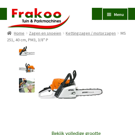
Ga
Ga
Menu
door
naar
naar
de
Home
Zagen en snoeien
Kettingzagen / motorzagen
MS
navigatie
inhoud
Homepage
251, 40 cm, PM3, 3/8" P
Verkoop en Reparatie
Subme
uitvou
Occasions
STIHL
Subme
uitvou
Accessoires
Subme
uitvou
Contact
Bekijk volledige grootte