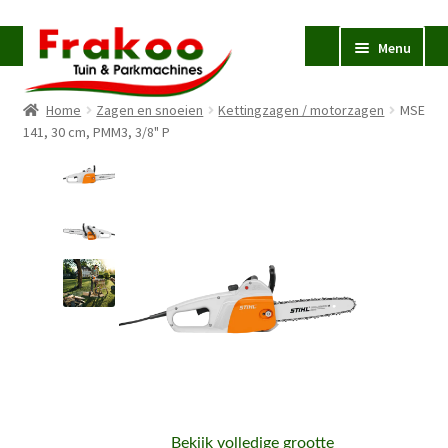
Ga
Ga
Menu
door
naar
naar
de
Home
Zagen en snoeien
Kettingzagen / motorzagen
MSE
navigatie
inhoud
Homepage
141, 30 cm, PMM3, 3/8" P
Verkoop en Reparatie
Subme
uitvou
Occasions
STIHL
Subme
uitvou
Accessoires
Subme
uitvou
Contact
Bekijk volledige grootte