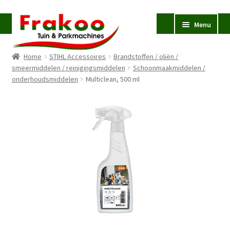
Ga
Ga
Menu
door
naar
naar
de
Home
STIHL Accessoires
Brandstoffen / oliën /
navigatie
inhoud
Homepage
smeermiddelen / reinigingsmiddelen
Schoonmaakmiddelen /
onderhoudsmiddelen
Verkoop en Reparatie
Multiclean, 500 ml
Subme
uitvou
Occasions
STIHL
Subme
uitvou
Accessoires
Subme
uitvou
Contact