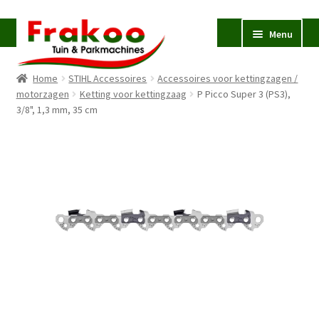
Ga
Ga
Menu
door
naar
naar
de
Home
STIHL Accessoires
Accessoires voor kettingzagen /
navigatie
inhoud
Homepage
motorzagen
Ketting voor kettingzaag
P Picco Super 3 (PS3),
3/8", 1,3 mm, 35 cm
Verkoop en Reparatie
Subme
uitvou
Occasions
STIHL
Subme
uitvou
Accessoires
Subme
uitvou
Contact