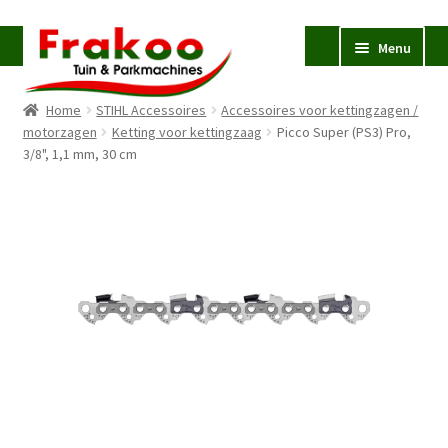
Ga
Ga
Menu
door
naar
naar
de
Home
STIHL Accessoires
Accessoires voor kettingzagen /
navigatie
inhoud
Homepage
motorzagen
Ketting voor kettingzaag
Picco Super (PS3) Pro,
3/8", 1,1 mm, 30 cm
Verkoop en Reparatie
Subme
uitvou
Occasions
STIHL
Subme
uitvou
Accessoires
Subme
uitvou
Contact