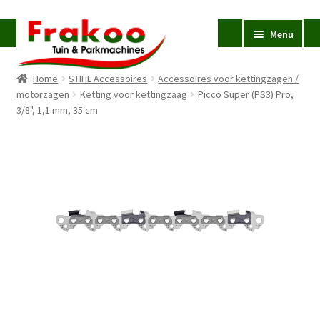
Ga
Ga
Menu
door
naar
naar
de
Home
STIHL Accessoires
Accessoires voor kettingzagen /
navigatie
inhoud
Homepage
motorzagen
Ketting voor kettingzaag
Picco Super (PS3) Pro,
3/8", 1,1 mm, 35 cm
Verkoop en Reparatie
Subme
uitvou
Occasions
STIHL
Subme
uitvou
Accessoires
Subme
uitvou
Contact