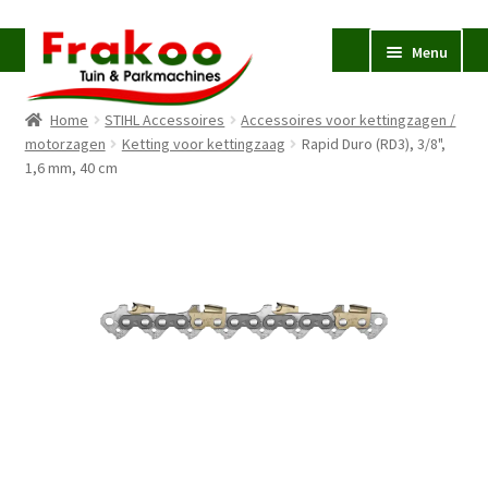
Ga
Ga
Menu
door
naar
naar
de
Home
STIHL Accessoires
Accessoires voor kettingzagen /
navigatie
inhoud
Homepage
motorzagen
Ketting voor kettingzaag
Rapid Duro (RD3), 3/8",
1,6 mm, 40 cm
Verkoop en Reparatie
Subme
uitvou
Occasions
STIHL
Subme
uitvou
Accessoires
Subme
uitvou
Contact