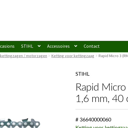
casions
STIHL
Accessoires
Contact
 kettingzagen / motorzagen
Ketting voor kettingzaag
Rapid Micro 3 (RM
STIHL
Rapid Micro 
1,6 mm, 40
# 36640000060
Ketting voor kettingzaa