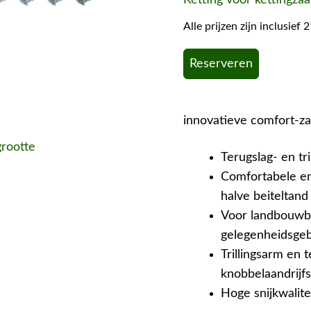
Alle prijzen zijn inclusie
Reserveren
innovatieve comfort-zaa
grootte
Terugslag- en tr
Comfortabele en
halve beiteltand
Voor landbouwb
gelegenheidsgeb
Trillingsarm en 
knobbelaandrijf
Hoge snijkwalite