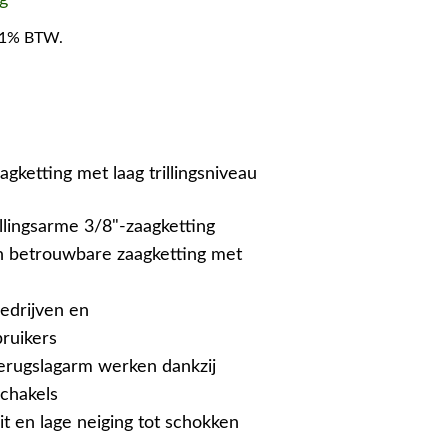
f 21% BTW.
gketting met laag trillingsniveau
illingsarme 3/8"-zaagketting
 betrouwbare zaagketting met
edrijven en
ruikers
terugslagarm werken dankzij
schakels
it en lage neiging tot schokken