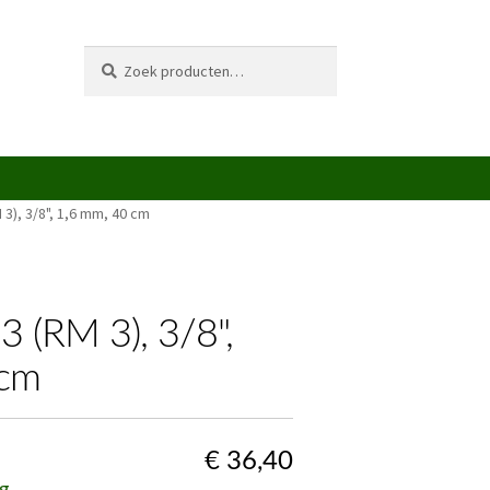
Zoeken
Zoeken
naar:
 3), 3/8", 1,6 mm, 40 cm
3 (RM 3), 3/8",
 cm
€
36,40
g