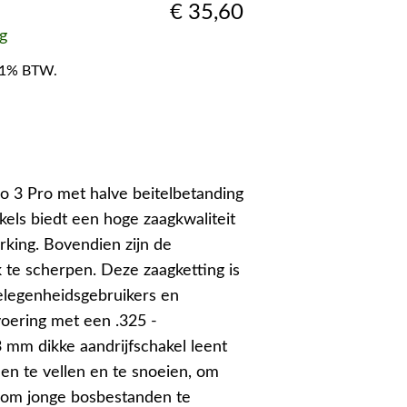
€
35,60
g
f 21% BTW.
o 3 Pro met halve beitelbetanding
kels biedt een hoge zaagkwaliteit
erking. Bovendien zijn de
 te scherpen. Deze zaagketting is
elegenheidsgebruikers en
voering met een .325 -
3 mm dikke aandrijfschakel leent
en te vellen en te snoeien, om
 om jonge bosbestanden te