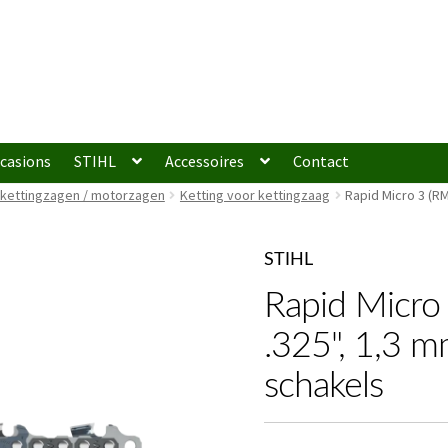
casions
STIHL
Accessoires
Contact
 kettingzagen / motorzagen
Ketting voor kettingzaag
Rapid Micro 3 (RM
STIHL
Rapid Micro
.325", 1,3 m
schakels