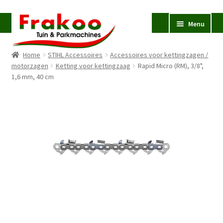
Ga
Ga
Menu
door
naar
naar
de
Home
STIHL Accessoires
Accessoires voor kettingzagen /
navigatie
inhoud
Homepage
motorzagen
Ketting voor kettingzaag
Rapid Micro (RM), 3/8",
1,6 mm, 40 cm
Verkoop en Reparatie
Subme
uitvou
Occasions
STIHL
Subme
uitvou
Accessoires
Subme
uitvou
Contact