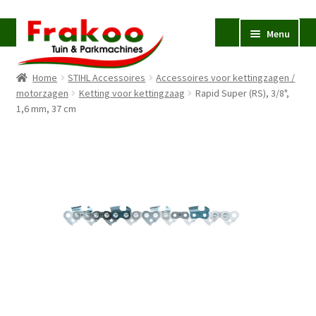
Ga
Ga
Menu
door
naar
naar
de
Home
STIHL Accessoires
Accessoires voor kettingzagen /
navigatie
inhoud
Homepage
motorzagen
Ketting voor kettingzaag
Rapid Super (RS), 3/8",
1,6 mm, 37 cm
Verkoop en Reparatie
Subme
uitvou
Occasions
STIHL
Subme
uitvou
Accessoires
Subme
uitvou
Contact