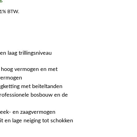
f 21% BTW.
en laag trillingsniveau
t hoog vermogen en met
gvermogen
agketting met beiteltanden
professionele bosbouw en de
teek- en zaagvermogen
it en lage neiging tot schokken