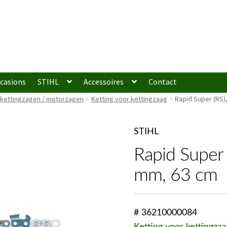
casions
STIHL
Accessoires
Contact
 kettingzagen / motorzagen
Ketting voor kettingzaag
Rapid Super (RS),
STIHL
Rapid Super (
mm, 63 cm
# 36210000084
Ketting voor kettingzaa