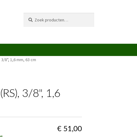
Zoeken
Zoeken
naar:
 3/8", 1,6 mm, 63 cm
RS), 3/8", 1,6
€
51,00
g