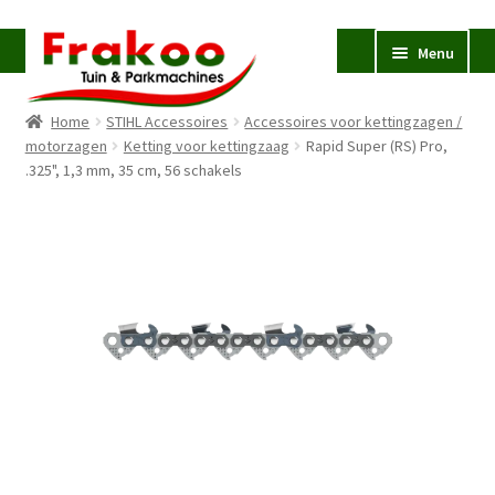
Ga
Ga
Menu
door
naar
naar
de
Home
STIHL Accessoires
Accessoires voor kettingzagen /
navigatie
inhoud
Homepage
motorzagen
Ketting voor kettingzaag
Rapid Super (RS) Pro,
.325", 1,3 mm, 35 cm, 56 schakels
Verkoop en Reparatie
Subme
uitvou
Occasions
STIHL
Subme
uitvou
Accessoires
Subme
uitvou
Contact